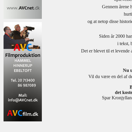
Gennem årene ha
hurti
og at netop disse histor
Siden år 2000 har
i tekst,
Det er blevet til et levend
Nu u
Vil du være en del af de
B
det koste
Spar Kronjyll