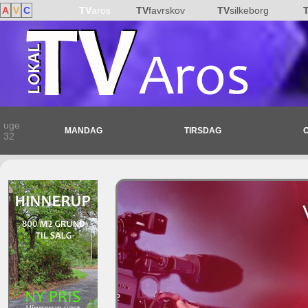
A
V
C
TV
aros
TV
favrskov
TV
silkeborg
uge
MANDAG
TIRSDAG
32